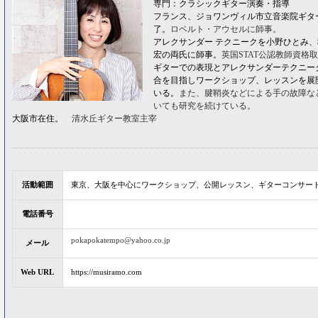
専門：クラシックギター演奏・指導
フランス、ジョワンヴィル市立音楽院ギタ
了。
ロベルト・アウセルに師事。
アレクサンダー テクニークを小野ひとみ
宏の両氏に師事。
英国STAT公認教師資格
ギターでの表現とアレクサンダーテクニー
合を目指しワークショップ、レッスンを展
いる。
また、腱鞘炎などによる手の故障な
いても研究を続けている。
大阪市在住。
清水丘ギター教室主宰
活動範囲
東京、大阪を中心にワークショップ、公開レッスン、ギターコンサー
電話番号
pokapokatempo@yahoo.co.jp
メール
Web URL
https://musiramo.com