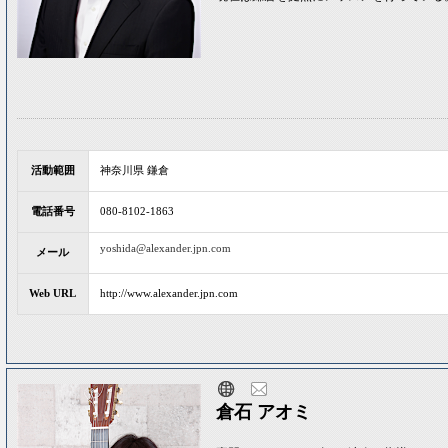
活動範囲
神奈川県 鎌倉
電話番号
080-8102-1863
yoshida@alexander.jpn.com
メール
Web URL
http://www.alexander.jpn.com
倉石 アオミ