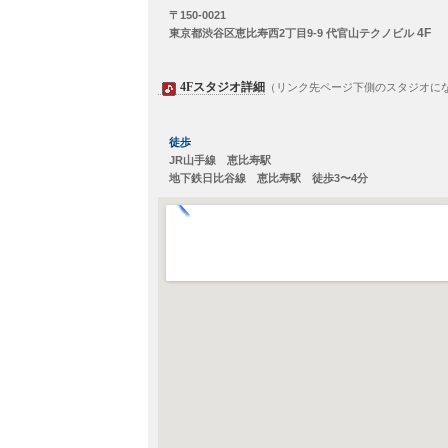
〒150-0021
4F
東京都渋谷区恵比寿西2丁目9-9 代官山テクノビル
4Fスタジオ詳細
（リンク先ページ下側のスタジオに
徒歩
JR山手線 恵比寿駅
地下鉄日比谷線 恵比寿駅 徒歩3〜4分