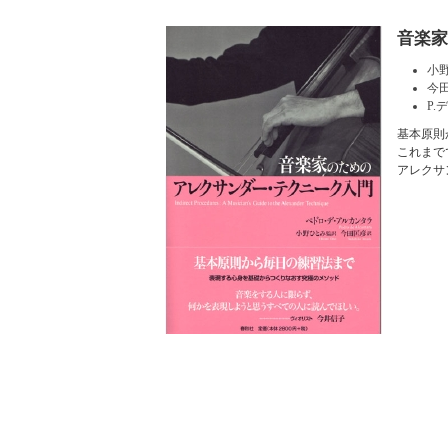
音楽
小
今
P
基本原則
これまで
アレクサ